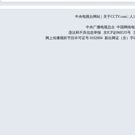
中央电视台网站
|
关于CCTV.com
|
人
中央广播电视总台 中国网络电
违法和不良信息举报
京ICP证060535号
网上传播视听节目许可证号 0102004
新出网证（京）字0