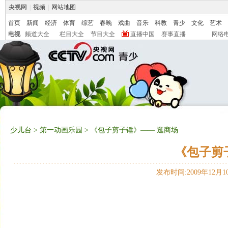
央视网
|
视频
|
网站地图
首页
新闻
经济
体育
综艺
春晚
戏曲
音乐
科教
青少
文化
艺术
电视
频道大全
栏目大全
节目大全
直播中国
赛事直播
网络
少儿台
>
第一动画乐园
> 《包子剪子锤》—— 逛商场
《包子剪
发布时间:2009年12月10日