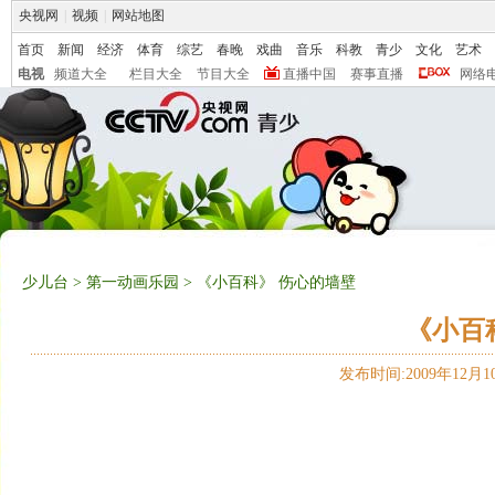
央视网
|
视频
|
网站地图
首页
新闻
经济
体育
综艺
春晚
戏曲
音乐
科教
青少
文化
艺术
电视
频道大全
栏目大全
节目大全
直播中国
赛事直播
网络
少儿台
>
第一动画乐园
> 《小百科》 伤心的墙壁
《小百
发布时间:2009年12月10日