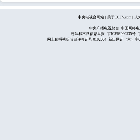
中央电视台网站
|
关于CCTV.com
|
人
中央广播电视总台 中国网络电
违法和不良信息举报
京ICP证060535号
网上传播视听节目许可证号 0102004
新出网证（京）字0