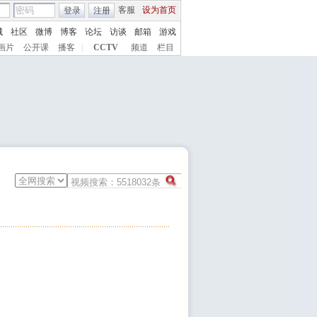
客服
设为首页
登录
注册
城
社区
微博
博客
论坛
访谈
邮箱
游戏
画片
公开课
播客
|
CCTV
频道
栏目