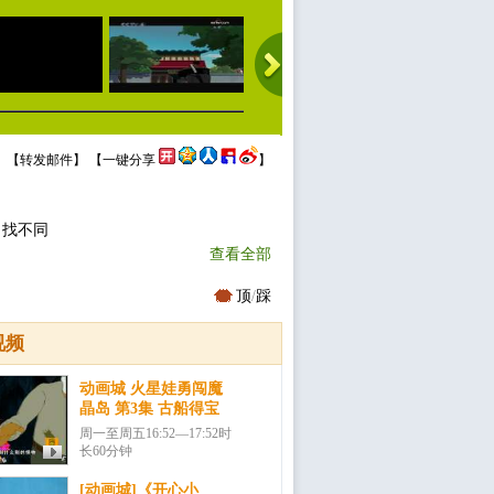
 【
转发邮件
】 【
一键分享
】
、找不同
查看全部
顶
/
踩
视频
动画城 火星娃勇闯魔
晶岛 第3集 古船得宝
周一至周五16:52—17:52时
长60分钟
[动画城]《开心小