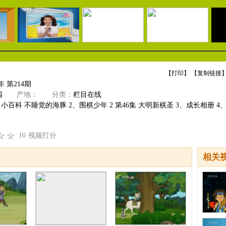
【
打印
】 【
复制链接
】
年 第214期
园
产地：
分类：
栏目在线
 小百科 不睡觉的海豚 2、围棋少年 2 第46集 大明新棋圣 3、成长相册 4
10
视频打分
相关