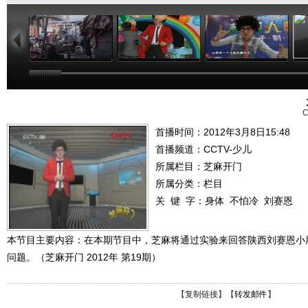
19:57
20:15
19:55
C
首播时间：2012年3月8日15:48
首播频道：
CCTV-少儿
所属栏目：
芝麻开门
所属分类：栏目
关 键 字：
身体
不怕冷
刘赛恩
本节目主要内容：在本期节目中，芝麻将通过实验来回答陕西刘赛恩小朋
问题。（芝麻开门 2012年 第19期）
【
复制链接
】【
转发邮件
】