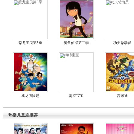
恐龙宝贝第3季
魔角侦探第二季
功夫总动员
成龙历险记
海绵宝宝
高米迪
热播儿童剧推荐