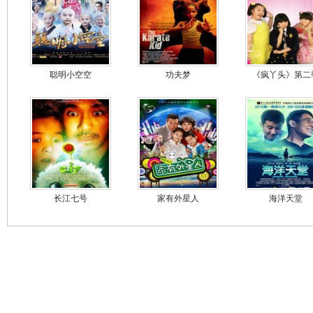
聪明小空空
功夫梦
《疯丫头》第二
长江七号
家有外星人
海洋天堂