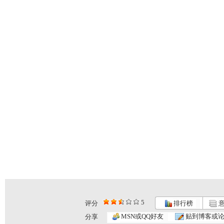
5
评分
排行榜
意
建瓯高脚戏
《芝麻开门...
机器人畅想...
MSN或QQ好友
贴到博客或
分享