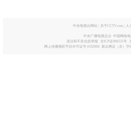
中央电视台网站
|
关于CCTV.com
|
人
中央广播电视总台 中国网络电
违法和不良信息举报
京ICP证060535号
网上传播视听节目许可证号 0102004
新出网证（京）字0