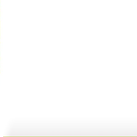
建瓯高脚戏
《芝麻开门...
机器人畅想...
19:57
20:15
19:55