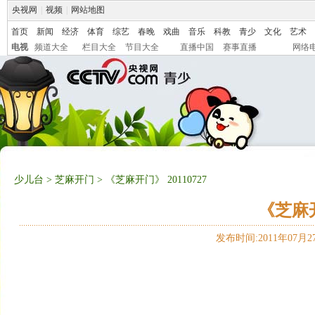
央视网
|
视频
|
网站地图
首页
新闻
经济
体育
综艺
春晚
戏曲
音乐
科教
青少
文化
艺术
电视
频道大全
栏目大全
节目大全
直播中国
赛事直播
网络
少儿台
>
芝麻开门
> 《芝麻开门》 20110727
《芝麻开
发布时间:2011年07月27日