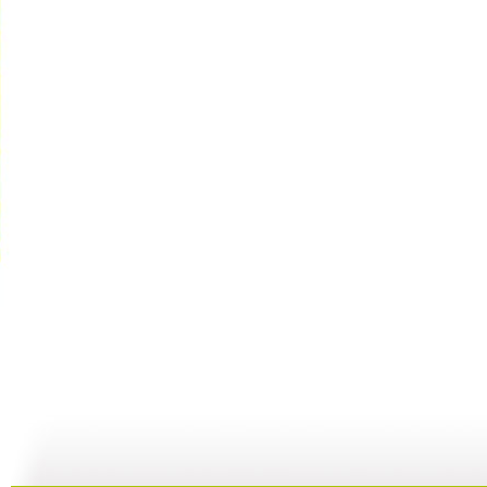
建瓯高脚戏
《芝麻开门...
机器人畅想...
19:57
20:15
19:55