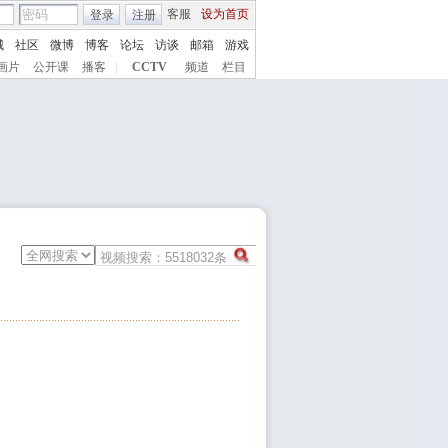
客服
设为首页
登录
注册
城
社区
微博
博客
论坛
访谈
邮箱
游戏
画片
公开课
播客
|
CCTV
频道
栏目