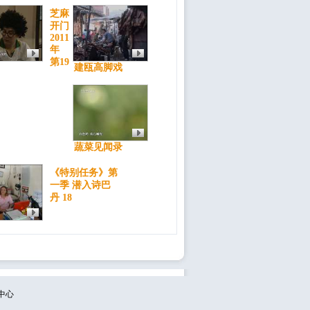
芝麻
开门
2011
年
第19
建瓯高脚戏
蔬菜见闻录
《特别任务》第
一季 潜入诗巴
丹 18
中心