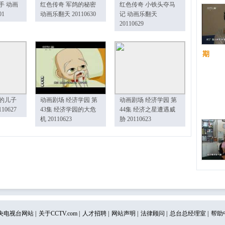
手 动画
红色传奇 军鸽的秘密
红色传奇 小铁头夺马
01
动画乐翻天 20110630
记 动画乐翻天
20110629
期
的儿子
动画剧场 经济学园 第
动画剧场 经济学园 第
10627
43集 经济学园的大危
44集 经济之星遭遇威
机 20110623
胁 20110623
央电视台网站
|
关于CCTV.com
|
人才招聘
|
网站声明
|
法律顾问
|
总台总经理室
|
帮助