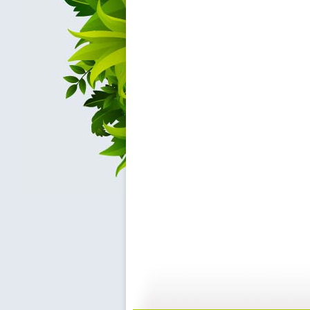
建瓯高脚戏
《芝麻开门...
19:57
2