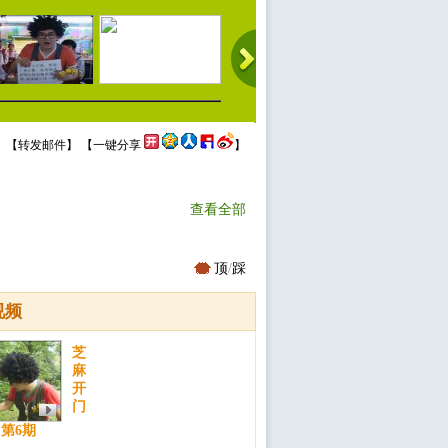
 【
转发邮件
】 【
一键分享
】
查看全部
顶
/
踩
视频
芝
麻
开
门
 第6期