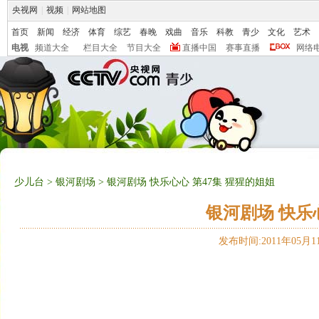
央视网
|
视频
|
网站地图
首页
新闻
经济
体育
综艺
春晚
戏曲
音乐
科教
青少
文化
艺术
电视
频道大全
栏目大全
节目大全
直播中国
赛事直播
网络
少儿台
>
银河剧场
> 银河剧场 快乐心心 第47集 猩猩的姐姐
银河剧场 快乐
发布时间:2011年05月11日