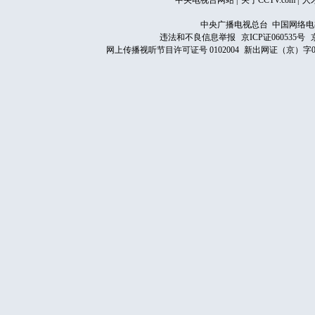
中央电视台网站
|
关于CCTV.com
|
人
中央广播电视总台 中国网络电
违法和不良信息举报
京ICP证060535号
网上传播视听节目许可证号 0102004
新出网证（京）字0