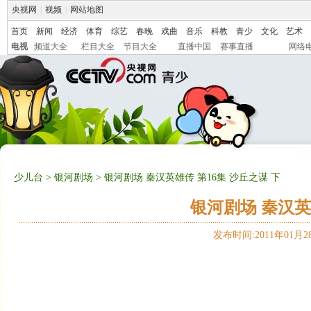
央视网
|
视频
|
网站地图
首页
新闻
经济
体育
综艺
春晚
戏曲
音乐
科教
青少
文化
艺术
电视
频道大全
栏目大全
节目大全
直播中国
赛事直播
网络
少儿台
>
银河剧场
> 银河剧场 秦汉英雄传 第16集 沙丘之谋 下
银河剧场 秦汉英
发布时间:2011年01月28日