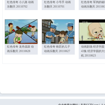
红色传奇 小八路 动画
红色传奇 小号手 动画
红色传奇 军鸽的秘
乐翻天 20110702
乐翻天 20110701
动画乐翻天 201106
红色传奇 龙舟战鼓 动
红色传奇 铁匠的儿子
动画剧场 经济学园
画乐翻天 20110628
动画乐翻天 20110627
43集 经济学园的大
机 20110623