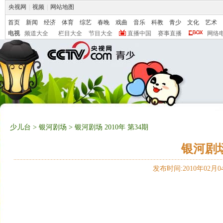
央视网
|
视频
|
网站地图
首页
新闻
经济
体育
综艺
春晚
戏曲
音乐
科教
青少
文化
艺术
电视
频道大全
栏目大全
节目大全
直播中国
赛事直播
网络
少儿台
>
银河剧场
> 银河剧场 2010年 第34期
银河剧场 
发布时间:2010年02月04日