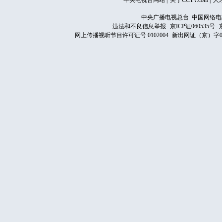
中央电视台网站
|
关于CCTV.com
|
人
中央广播电视总台 中国网络电
违法和不良信息举报
京ICP证060535号
网上传播视听节目许可证号 0102004
新出网证（京）字0