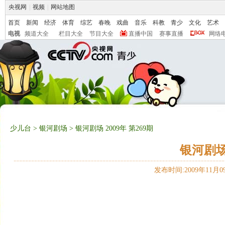
央视网
|
视频
|
网站地图
首页
新闻
经济
体育
综艺
春晚
戏曲
音乐
科教
青少
文化
艺术
电视
频道大全
栏目大全
节目大全
直播中国
赛事直播
网络
少儿台
>
银河剧场
> 银河剧场 2009年 第269期
银河剧场 
发布时间:2009年11月09日