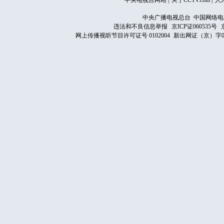
中央电视台网站
|
关于CCTV.com
|
人
中央广播电视总台 中国网络电
违法和不良信息举报
京ICP证060535号
网上传播视听节目许可证号 0102004
新出网证（京）字0