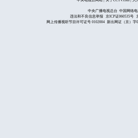
中央电视台网站
|
关于CCTV.com
|
人
中央广播电视总台 中国网络电
违法和不良信息举报
京ICP证060535号
网上传播视听节目许可证号 0102004
新出网证（京）字0