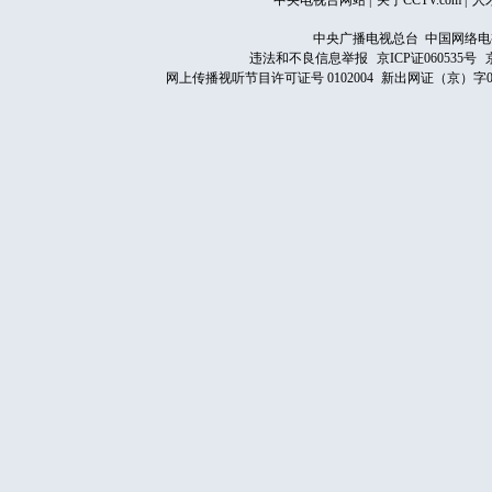
中央电视台网站
|
关于CCTV.com
|
人
中央广播电视总台 中国网络电
违法和不良信息举报
京ICP证060535号
网上传播视听节目许可证号 0102004
新出网证（京）字0