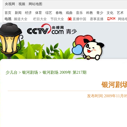
央视网
|
视频
|
网站地图
首页
新闻
经济
体育
综艺
春晚
戏曲
音乐
科教
青少
文化
艺术
电视
频道大全
栏目大全
节目大全
直播中国
赛事直播
网络
少儿台
>
银河剧场
> 银河剧场 2009年 第217期
银河剧场 
发布时间:2009年11月09日