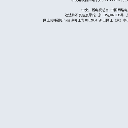
中央电视台网站
|
关于CCTV.com
|
人
中央广播电视总台 中国网络电
违法和不良信息举报
京ICP证060535号
网上传播视听节目许可证号 0102004
新出网证（京）字0