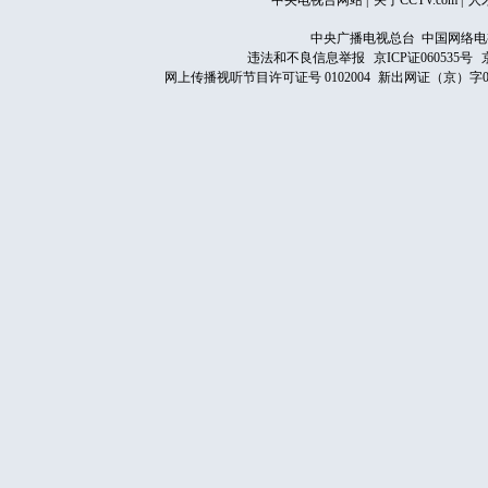
中央电视台网站
|
关于CCTV.com
|
人
中央广播电视总台 中国网络电
违法和不良信息举报
京ICP证060535号
网上传播视听节目许可证号 0102004
新出网证（京）字0