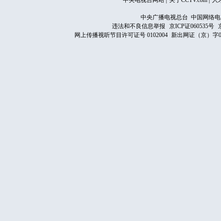
中央电视台网站
|
关于CCTV.com
|
人
中央广播电视总台 中国网络电
违法和不良信息举报
京ICP证060535号
网上传播视听节目许可证号 0102004
新出网证（京）字0