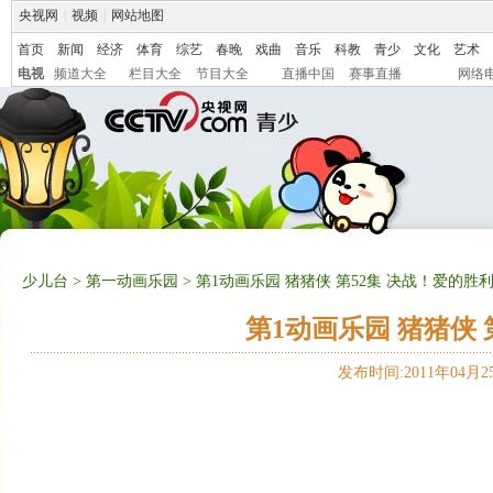
央视网
|
视频
|
网站地图
首页
新闻
经济
体育
综艺
春晚
戏曲
音乐
科教
青少
文化
艺术
电视
频道大全
栏目大全
节目大全
直播中国
赛事直播
网络
少儿台
>
第一动画乐园
> 第1动画乐园 猪猪侠 第52集 决战！爱的胜
第1动画乐园 猪猪侠
发布时间:2011年04月25日