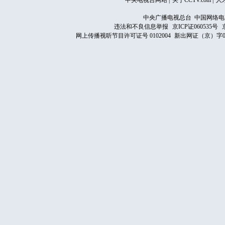
中央电视台网站
|
关于CCTV.com
|
人
中央广播电视总台 中国网络电
违法和不良信息举报
京ICP证060535号
网上传播视听节目许可证号 0102004
新出网证（京）字0