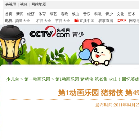
央视网
|
视频
|
网站地图
首页
新闻
经济
体育
综艺
春晚
戏曲
音乐
科教
青少
文化
艺术
电视
频道大全
栏目大全
节目大全
直播中国
赛事直播
网络
少儿台
>
第一动画乐园
> 第1动画乐园 猪猪侠 第49集 火山！回忆
第1动画乐园 猪猪侠 第
发布时间:2011年04月25日