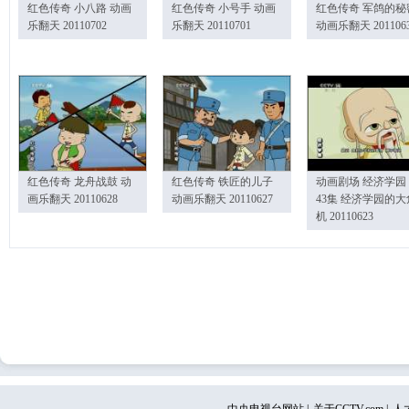
红色传奇 小八路 动画
红色传奇 小号手 动画
红色传奇 军鸽的秘
乐翻天 20110702
乐翻天 20110701
动画乐翻天 201106
红色传奇 龙舟战鼓 动
红色传奇 铁匠的儿子
动画剧场 经济学园
画乐翻天 20110628
动画乐翻天 20110627
43集 经济学园的大
机 20110623