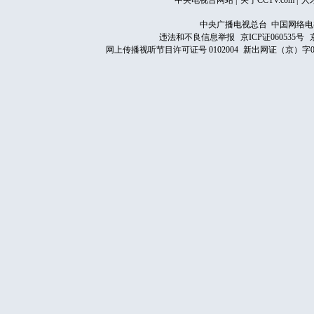
中央电视台网站
|
关于CCTV.com
|
人
中央广播电视总台 中国网络电
违法和不良信息举报
京ICP证060535号
网上传播视听节目许可证号 0102004
新出网证（京）字0