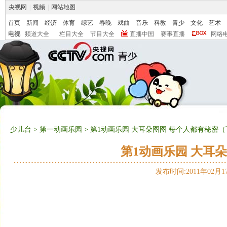
央视网
|
视频
|
网站地图
首页
新闻
经济
体育
综艺
春晚
戏曲
音乐
科教
青少
文化
艺术
电视
频道大全
栏目大全
节目大全
直播中国
赛事直播
网络
少儿台
>
第一动画乐园
> 第1动画乐园 大耳朵图图 每个人都有秘密
第1动画乐园 大耳
发布时间:2011年02月17日