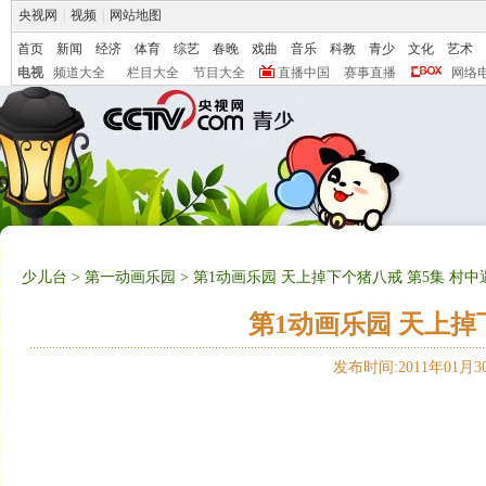
央视网
|
视频
|
网站地图
首页
新闻
经济
体育
综艺
春晚
戏曲
音乐
科教
青少
文化
艺术
电视
频道大全
栏目大全
节目大全
直播中国
赛事直播
网络
少儿台
>
第一动画乐园
> 第1动画乐园 天上掉下个猪八戒 第5集 村
第1动画乐园 天上掉
发布时间:2011年01月30日