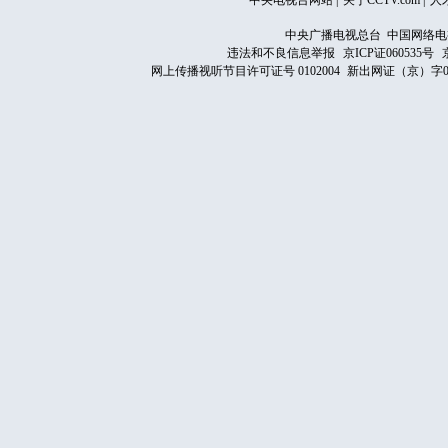
中央电视台网站
|
关于CCTV.com
|
人
中央广播电视总台 中国网络电
违法和不良信息举报
京ICP证060535号
网上传播视听节目许可证号 0102004
新出网证（京）字0