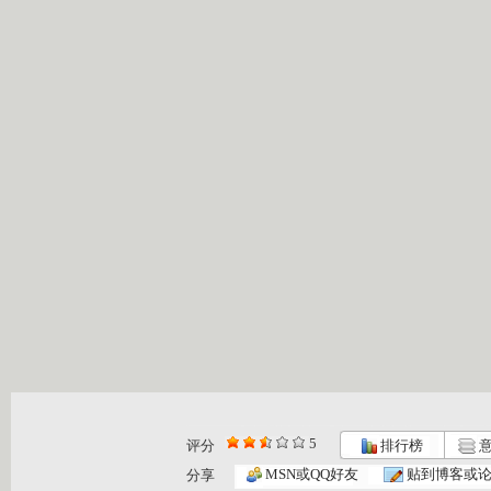
5
评分
排行榜
意
大风车 2...
大风车 2...
大风车 2...
MSN或QQ好友
贴到博客或
分享