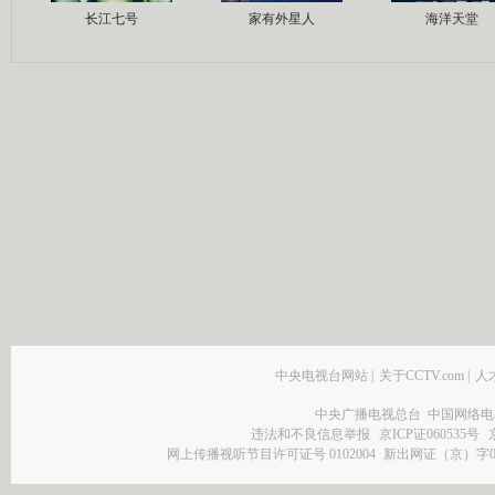
长江七号
家有外星人
海洋天堂
中央电视台网站
|
关于CCTV.com
|
人
中央广播电视总台 中国网络电
违法和不良信息举报
京ICP证060535号
网上传播视听节目许可证号 0102004
新出网证（京）字0