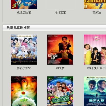
成龙历险记
海绵宝宝
高米迪
热播儿童剧推荐
聪明小空空
功夫梦
《疯丫头》第二