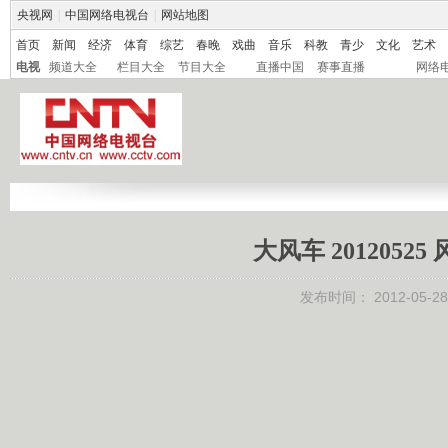
央视网
|
中国网络电视台
|
网站地图
首页
新闻
经济
体育
综艺
春晚
戏曲
音乐
科教
青少
文化
艺术
电视
频道大全
栏目大全
节目大全
直播中国
赛事直播
网络
大风车 201205
发布时间：
2012-05-28