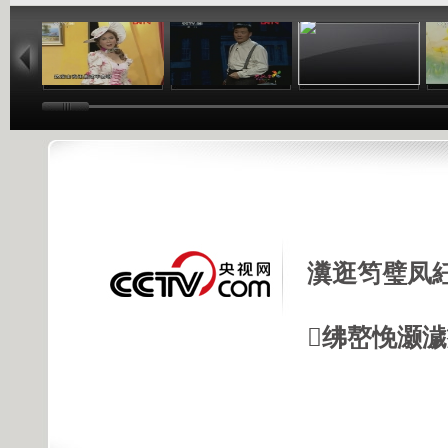
04:59
17:28
04:59
瀵逛笉璧凤
绋嶅悗灏