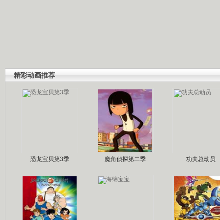
精彩动画推荐
恐龙宝贝第3季
魔角侦探第二季
功夫总动员