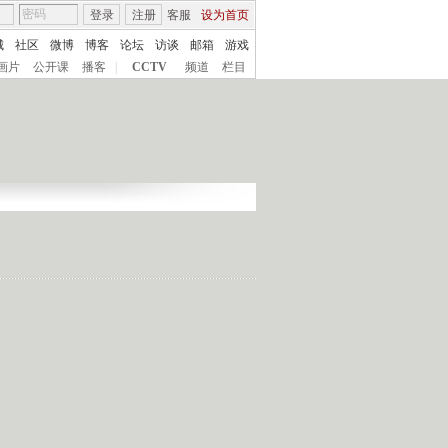
登录
注册
客服
设为首页
城
社区
微博
博客
论坛
访谈
邮箱
游戏
画片
公开课
播客
|
CCTV
频道
栏目