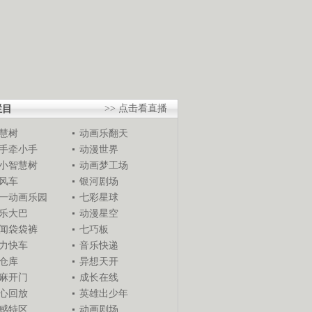
栏目
>> 点击看直播
慧树
动画乐翻天
手牵小手
动漫世界
小智慧树
动画梦工场
风车
银河剧场
一动画乐园
七彩星球
乐大巴
动漫星空
闻袋袋裤
七巧板
力快车
音乐快递
仓库
异想天开
麻开门
成长在线
心回放
英雄出少年
感特区
动画剧场