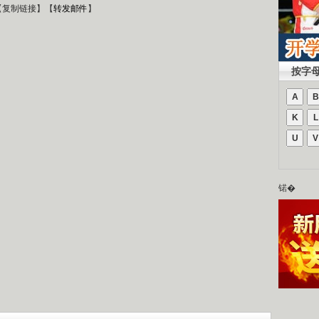
【
复制链接
】【
转发邮件
】
按字
A
B
K
L
U
V
锘�