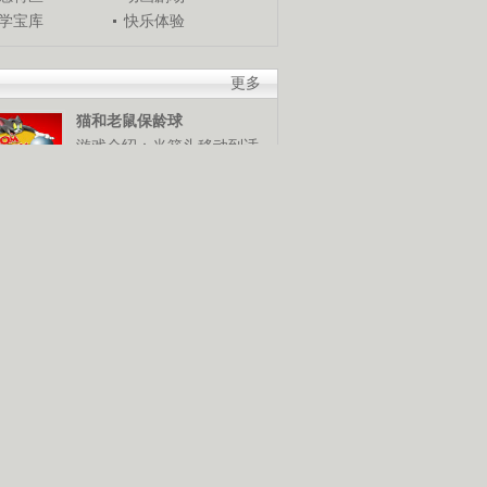
学宝库
快乐体验
更多
猫和老鼠保龄球
游戏介绍：当箭头移动到适
当位置时，使用鼠标发球，
谁是保龄球高手，快来试试
米奇冬季终极挑战
游戏介绍：使用鼠标和键盘
控制米奇，灵活越过障碍
物，赢得终极滑雪挑战赛。
猪猪侠棒棒糖挑战
游戏介绍：使用鼠标控制猪
猪侠发射抓勾抓到棒棒糖，
抓到越多分数越高。快来展
技巧吧！
摧毁鸡窝
游戏介绍：使用鼠标控制，
按照要求将鸡窝摧毁。可是