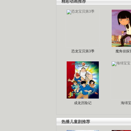
精彩动画推荐
恐龙宝贝第3季
魔角侦探
成龙历险记
海绵
热播儿童剧推荐