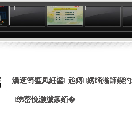
:28
04:59
00:19
17:29
瀵逛笉璧凤紝鍙兘鏄綉缁滃師鍥犳
绋嶅悗灏濊瘯銆�