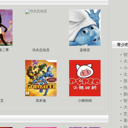
青少
第二季
功夫总动员
蓝精灵
智
大
小
大
第
快
新
智
宝宝
高米迪
小猪班纳
大
芝
童
动