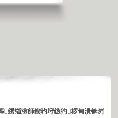
鏄綉缁滃師鍥犳垨鏃犳椤甸潰锛岃