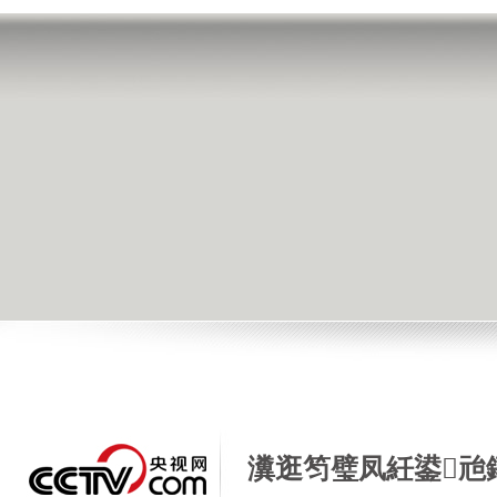
瀵逛笉璧凤紝鍙兘