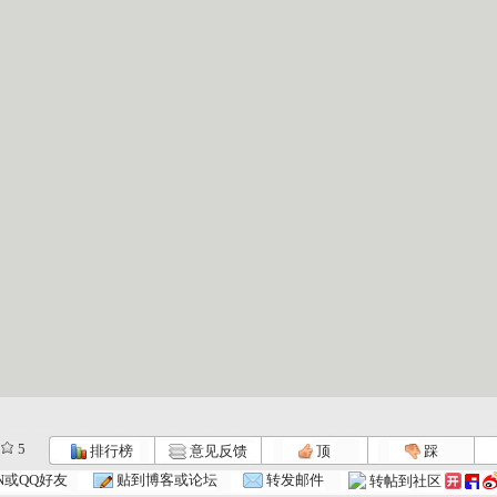
5
排行榜
意见反馈
顶
踩
大风车 2...
大风车 2...
大风车 2...
N或QQ好友
贴到博客或论坛
转发邮件
转帖到社区