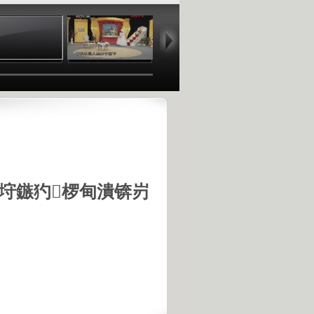
00:19
04:59
17:20
00
垨鏃犳椤甸潰锛岃