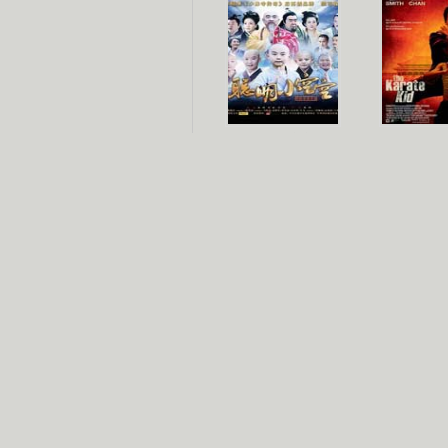
聪明小空空
功夫
长江七号
家有外