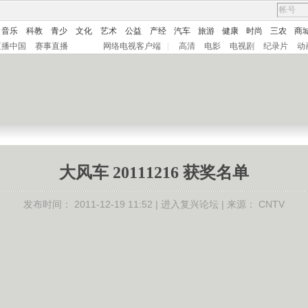
音乐
科教
青少
文化
艺术
公益
产经
汽车
旅游
健康
时尚
三农
商
直播中国
赛事直播
网络电视客户端
|
高清
电影
电视剧
纪录片
动
大风车 20111216 获奖名单
发布时间：
2011-12-19 11:52 |
进入复兴论坛
| 来源：
CNTV