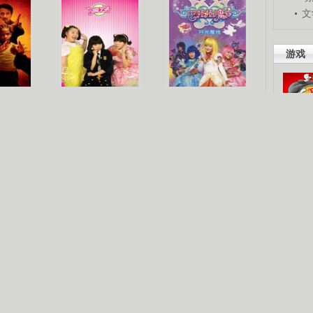
文
游戏
梦
《疯丫头》第二季
巴啦啦小魔仙
吧。
星人
海洋天堂
玩酷青春
现你的