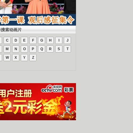
母搜索动画片
C
D
E
F
G
H
I
J
M
N
O
P
Q
R
S
T
W
X
Y
Z