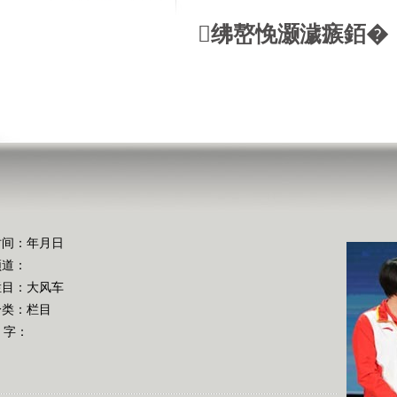
绋嶅悗灏濊瘯銆�
时间：年月日
频道：
栏目：
大风车
分类：栏目
 字：