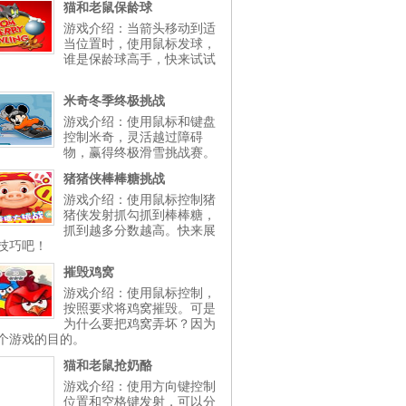
猫和老鼠保龄球
游戏介绍：当箭头移动到适
当位置时，使用鼠标发球，
谁是保龄球高手，快来试试
米奇冬季终极挑战
游戏介绍：使用鼠标和键盘
控制米奇，灵活越过障碍
物，赢得终极滑雪挑战赛。
猪猪侠棒棒糖挑战
游戏介绍：使用鼠标控制猪
猪侠发射抓勾抓到棒棒糖，
抓到越多分数越高。快来展
技巧吧！
摧毁鸡窝
游戏介绍：使用鼠标控制，
按照要求将鸡窝摧毁。可是
为什么要把鸡窝弄坏？因为
个游戏的目的。
猫和老鼠抢奶酪
游戏介绍：使用方向键控制
位置和空格键发射，可以分