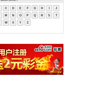
C
D
E
F
G
H
I
J
M
N
O
P
Q
R
S
T
W
X
Y
Z