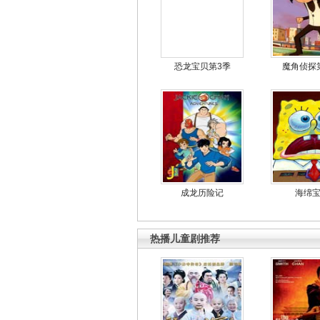
恐龙宝贝第3季
魔角侦探
成龙历险记
海绵
热播儿童剧推荐