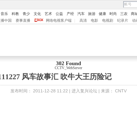
音乐
科教
青少
文化
艺术
公益
产经
汽车
旅游
健康
时尚
三农
商
直播中国
赛事直播
网络电视客户端
|
高清
电影
电视剧
纪录片
动
302 Found
CCTV_WebServer
0111227 风车故事汇 吹牛大王历险记
发布时间：
2011-12-28 11:22 |
进入复兴论坛
| 来源：
CNTV