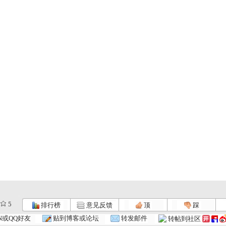
5
排行榜
意见反馈
顶
踩
大风车 2...
大风车 2...
大风车 2...
N或QQ好友
贴到博客或论坛
转发邮件
转帖到社区