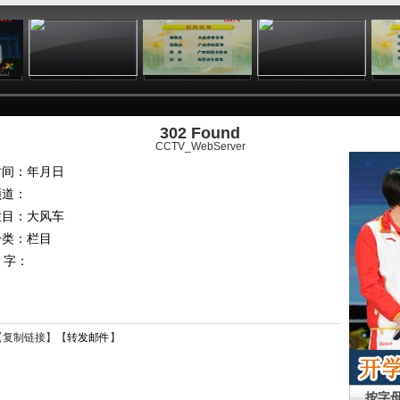
:28
04:59
00:19
17:29
302 Found
CCTV_WebServer
时间：年月日
频道：
栏目：
大风车
分类：栏目
 字：
【
复制链接
】【
转发邮件
】
按字