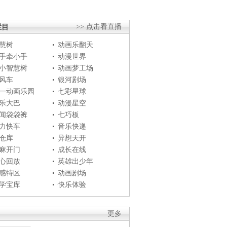
栏目
>> 点击看直播
慧树
动画乐翻天
手牵小手
动漫世界
小智慧树
动画梦工场
风车
银河剧场
一动画乐园
七彩星球
乐大巴
动漫星空
闻袋袋裤
七巧板
力快车
音乐快递
仓库
异想天开
麻开门
成长在线
心回放
英雄出少年
感特区
动画剧场
学宝库
快乐体验
更多