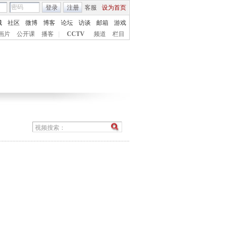
登录
注册
客服
设为首页
城
社区
微博
博客
论坛
访谈
邮箱
游戏
画片
公开课
播客
|
CCTV
频道
栏目