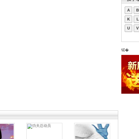
A
B
K
L
U
V
锘�