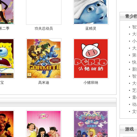
青少
智
第二季
功夫总动员
蓝精灵
大
小
大
第
快
新
智
宝宝
高米迪
小猪班纳
大
芝
童
动
文
游戏