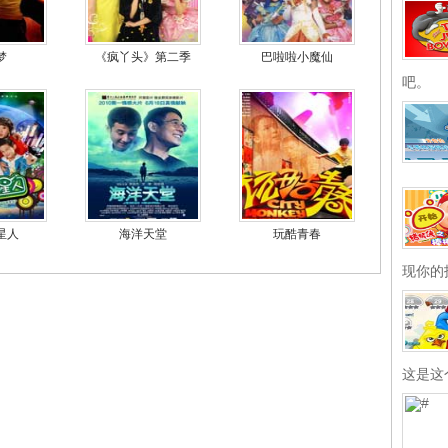
梦
《疯丫头》第二季
巴啦啦小魔仙
吧。
星人
海洋天堂
玩酷青春
现你的
这是这