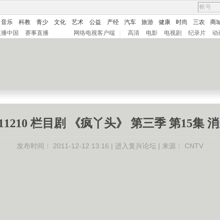
音乐
科教
青少
文化
艺术
公益
产经
汽车
旅游
健康
时尚
三农
商
直播中国
赛事直播
网络电视客户端
|
高清
电影
电视剧
纪录片
动
111210 栏目剧 《疯丫头》 第三季 第15集
发布时间：
2011-12-12 13:16 |
进入复兴论坛
| 来源：
CNTV