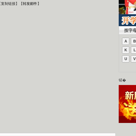
【
复制链接
】【
转发邮件
】
按字
A
B
K
L
U
V
锘�