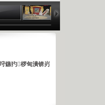
00:19
04:59
17:20
00
垨鏃犳椤甸潰锛岃