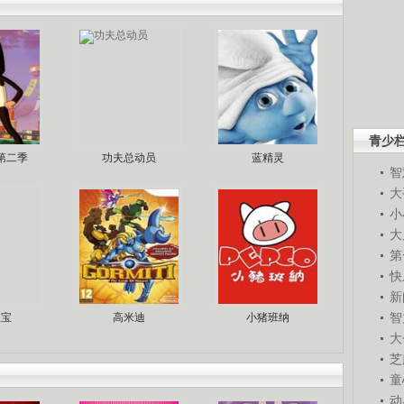
青少
第二季
功夫总动员
蓝精灵
智
大
小
大
第
快
新
智
宝宝
高米迪
小猪班纳
大
芝
童
动