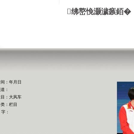
绋嶅悗灏濊瘯銆�
时间：年月日
频道：
栏目：
大风车
分类：栏目
 字：