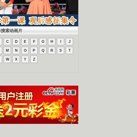
母搜索动画片
C
D
E
F
G
H
I
J
M
N
O
P
Q
R
S
T
W
X
Y
Z