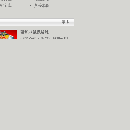
学宝库
快乐体验
更多
猫和老鼠保龄球
游戏介绍：当箭头移动到适
当位置时，使用鼠标发球，
谁是保龄球高手，快来试试
米奇冬季终极挑战
游戏介绍：使用鼠标和键盘
控制米奇，灵活越过障碍
物，赢得终极滑雪挑战赛。
猪猪侠棒棒糖挑战
游戏介绍：使用鼠标控制猪
猪侠发射抓勾抓到棒棒糖，
抓到越多分数越高。快来展
技巧吧！
摧毁鸡窝
游戏介绍：使用鼠标控制，
按照要求将鸡窝摧毁。可是