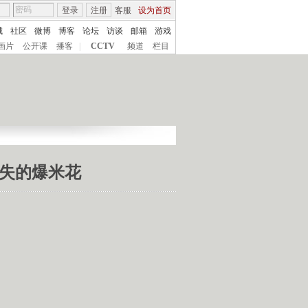
登录
注册
客服
设为首页
城
社区
微博
博客
论坛
访谈
邮箱
游戏
画片
公开课
播客
|
CCTV
频道
栏目
 消失的爆米花