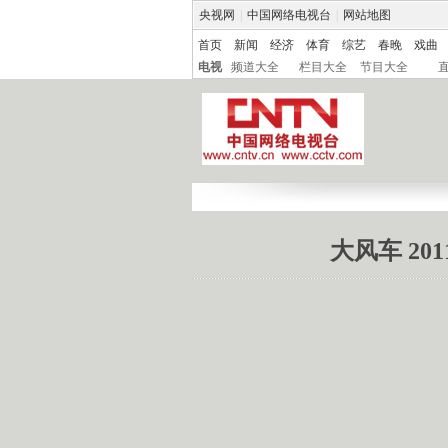
央视网
|
中国网络电视台
|
网站地图
首页
新闻
经济
体育
综艺
春晚
戏曲
电视
频道大全
栏目大全
节目大全
大风车 20