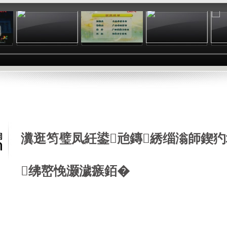
:28
04:59
00:19
17:29
瀵逛笉璧凤紝鍙兘鏄綉缁滃師鍥犳
绋嶅悗灏濊瘯銆�