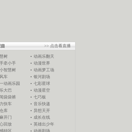
栏目
>> 点击看直播
慧树
动画乐翻天
手牵小手
动漫世界
小智慧树
动画梦工场
风车
银河剧场
一动画乐园
七彩星球
乐大巴
动漫星空
闻袋袋裤
七巧板
力快车
音乐快递
仓库
异想天开
麻开门
成长在线
心回放
英雄出少年
感特区
动画剧场