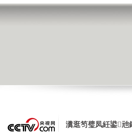
瀵逛笉璧凤紝鍙兘