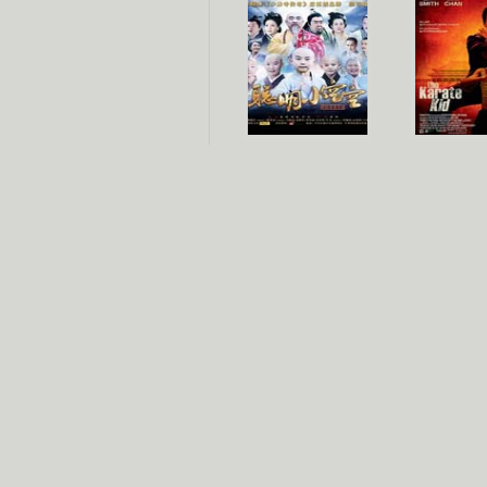
聪明小空空
功夫
长江七号
家有外