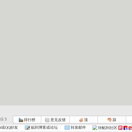
5
排行榜
意见反馈
顶
踩
大风车 2...
大风车 2...
大风车 2...
N或QQ好友
贴到博客或论坛
转发邮件
转帖到社区