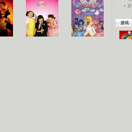
文
游戏
梦
《疯丫头》第二季
巴啦啦小魔仙
吧。
星人
海洋天堂
玩酷青春
现你的