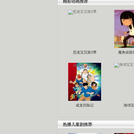
精彩动画推荐
恐龙宝贝第3季
魔角侦探
成龙历险记
海绵
热播儿童剧推荐