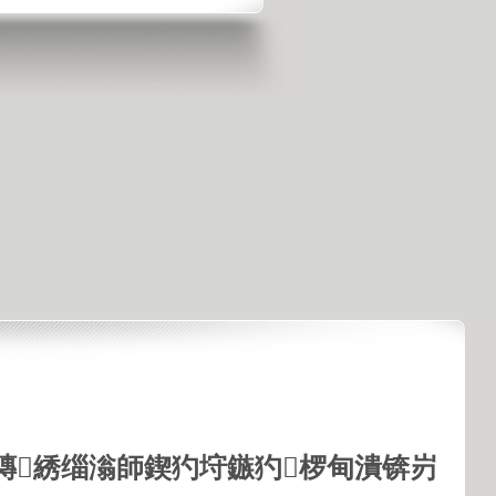
鏄綉缁滃師鍥犳垨鏃犳椤甸潰锛岃