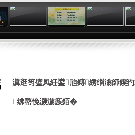
:28
04:59
00:19
17:29
瀵逛笉璧凤紝鍙兘鏄綉缁滃師鍥犳
绋嶅悗灏濊瘯銆�