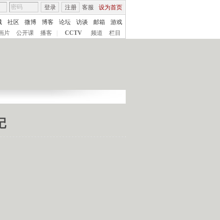
登录
注册
客服
设为首页
城
社区
微博
博客
论坛
访谈
邮箱
游戏
画片
公开课
播客
|
CCTV
频道
栏目
记