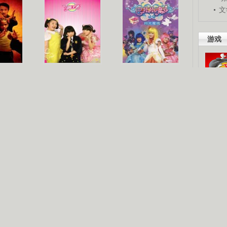
文
游戏
梦
《疯丫头》第二季
巴啦啦小魔仙
吧。
星人
海洋天堂
玩酷青春
现你的