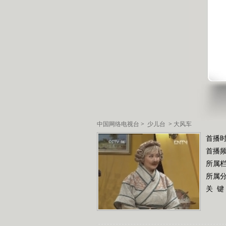
中国网络电视台
>
少儿台
>
大风车
首播时
首播
所属
所属
关 键