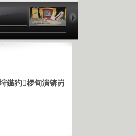
00:19
04:59
17:20
00
垨鏃犳椤甸潰锛岃