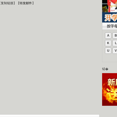
【
复制链接
】【
转发邮件
】
按字
A
B
K
L
U
V
锘�