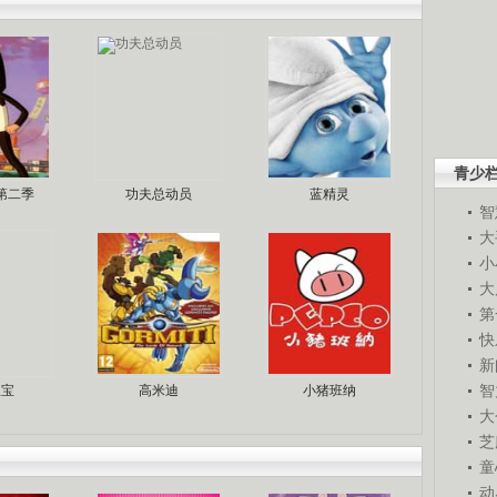
青少
第二季
功夫总动员
蓝精灵
智
大
小
大
第
快
新
智
宝宝
高米迪
小猪班纳
大
芝
童
动