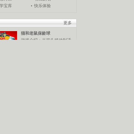
学宝库
快乐体验
更多
猫和老鼠保龄球
游戏介绍：当箭头移动到适
当位置时，使用鼠标发球，
谁是保龄球高手，快来试试
米奇冬季终极挑战
游戏介绍：使用鼠标和键盘
控制米奇，灵活越过障碍
物，赢得终极滑雪挑战赛。
猪猪侠棒棒糖挑战
游戏介绍：使用鼠标控制猪
猪侠发射抓勾抓到棒棒糖，
抓到越多分数越高。快来展
技巧吧！
摧毁鸡窝
游戏介绍：使用鼠标控制，
按照要求将鸡窝摧毁。可是