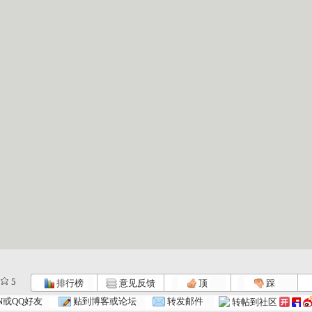
5
排行榜
意见反馈
顶
踩
大风车 2...
大风车 2...
大风车 2...
N或QQ好友
贴到博客或论坛
转发邮件
转帖到社区