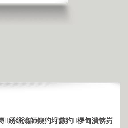
鏄綉缁滃師鍥犳垨鏃犳椤甸潰锛岃