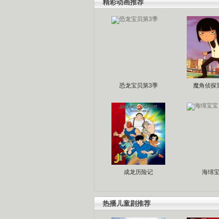
精彩动画推荐
恐龙宝贝第3季
魔角侦探
成龙历险记
海绵
热播儿童剧推荐