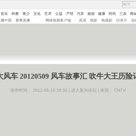
音乐
科教
青少
文化
艺术
公益
产经
汽车
旅游
健康
时尚
三农
商
直播中国
赛事直播
网络电视客户端
|
高清
电影
电视剧
纪录片
动
大风车 20120509 风车故事汇 吹牛大王历险
发布时间：
2012-05-10 10:32 |
进入复兴论坛
| 来源：
CNTV