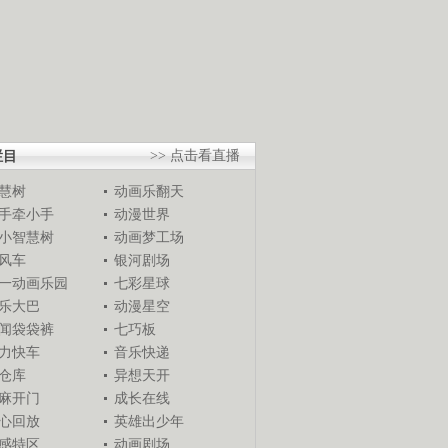
栏目
>> 点击看直播
慧树
动画乐翻天
手牵小手
动漫世界
小智慧树
动画梦工场
风车
银河剧场
一动画乐园
七彩星球
乐大巴
动漫星空
闻袋袋裤
七巧板
力快车
音乐快递
仓库
异想天开
麻开门
成长在线
心回放
英雄出少年
感特区
动画剧场