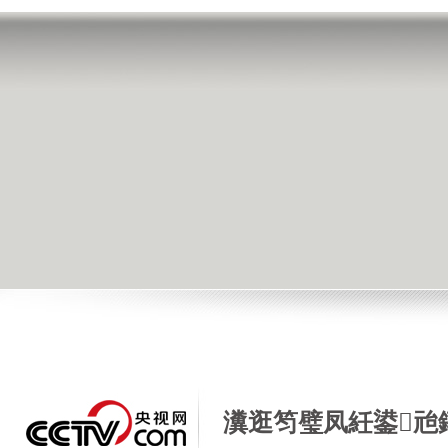
瀵逛笉璧凤紝鍙兘