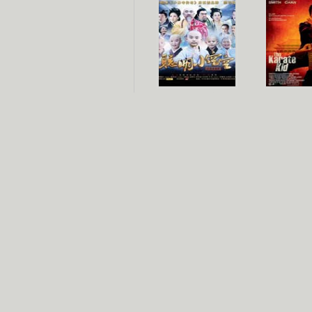
聪明小空空
功夫
长江七号
家有外