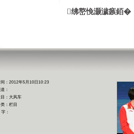
绋嶅悗灏濊瘯銆�
间：2012年5月10日10:23
频道：
栏目：
大风车
分类：栏目
 字：