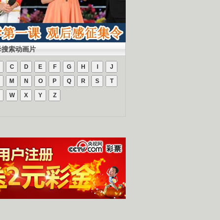
母搜索动画片
C
D
E
F
G
H
I
J
M
N
O
P
Q
R
S
T
W
X
Y
Z