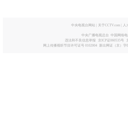
中央电视台网站
|
关于CCTV.com
|
人
中央广播电视总台 中国网络电
违法和不良信息举报
京ICP证060535号
网上传播视听节目许可证号 0102004
新出网证（京）字0