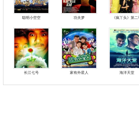
聪明小空空
功夫梦
《疯丫头》第二
长江七号
家有外星人
海洋天堂