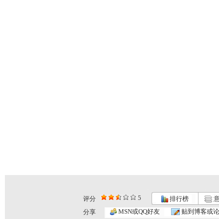
5
评分
排行榜
意
大风车 2...
大风车 2...
大风车 2...
MSN或QQ好友
贴到博客或
分享