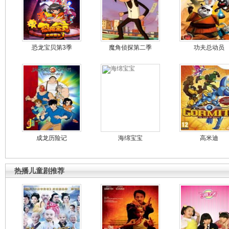
恐龙宝贝第3季
魔角侦探第二季
功夫总动员
成龙历险记
海绵宝宝
高米迪
热播儿童剧推荐