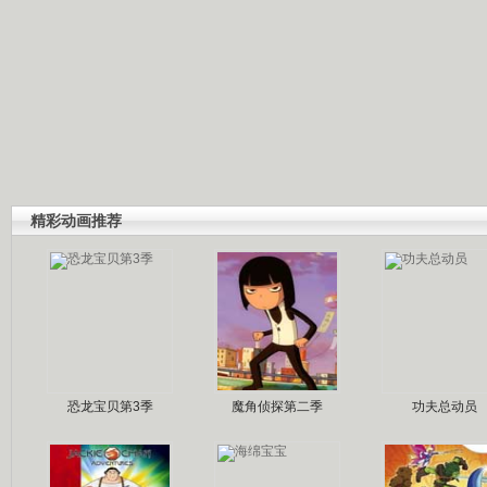
精彩动画推荐
恐龙宝贝第3季
魔角侦探第二季
功夫总动员