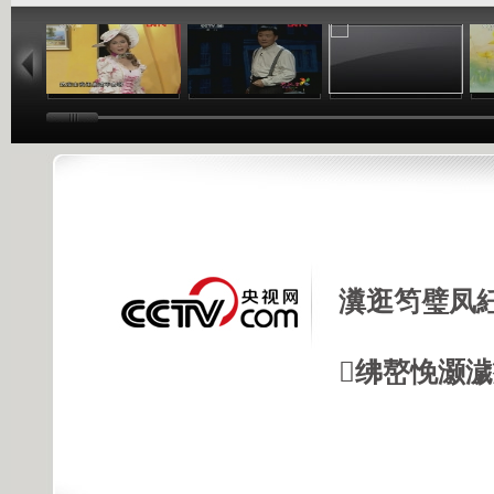
04:59
17:28
04:59
瀵逛笉璧凤
绋嶅悗灏