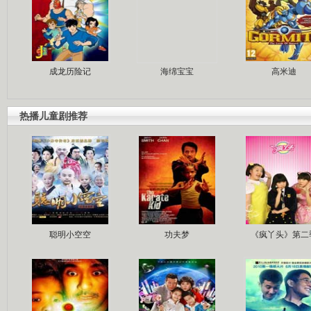
成龙历险记
海绵宝宝
高米迪
热播儿童剧推荐
聪明小空空
功夫梦
《疯丫头》第二