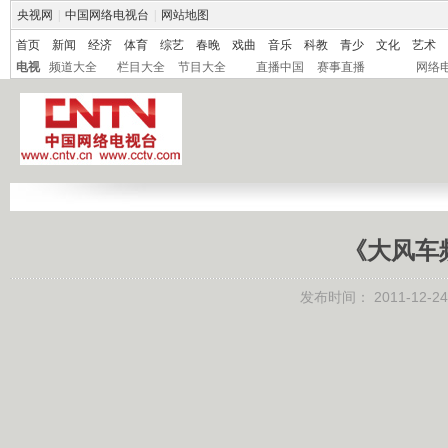
央视网
|
中国网络电视台
|
网站地图
首页
新闻
经济
体育
综艺
春晚
戏曲
音乐
科教
青少
文化
艺术
电视
频道大全
栏目大全
节目大全
直播中国
赛事直播
网络
《大风车频道
发布时间：
2011-12-24