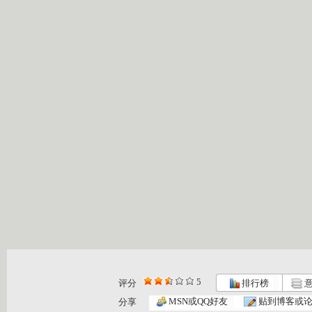
5
评分
排行榜
意
大风车 2...
大风车 2...
大风车 2...
MSN或QQ好友
贴到博客或
分享