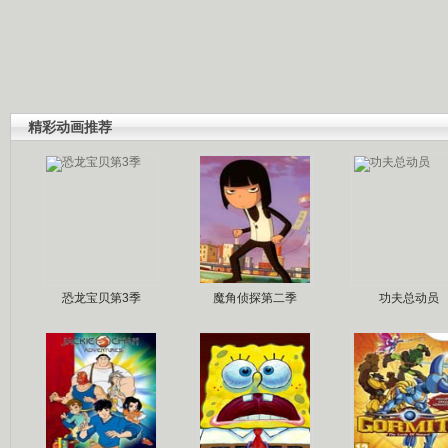
精彩动画推荐
恐龙宝贝第3季
魔角侦探第二季
功夫总动员