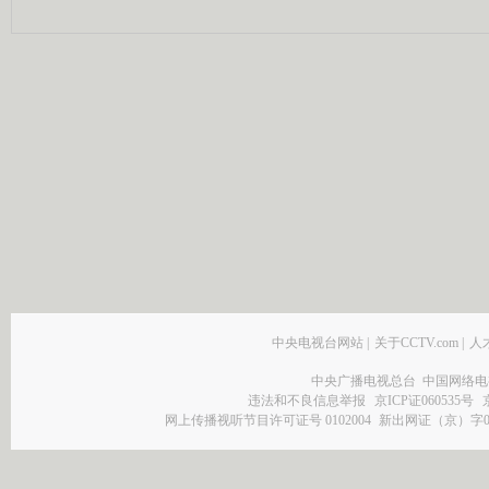
中央电视台网站
|
关于CCTV.com
|
人
中央广播电视总台 中国网络电
违法和不良信息举报
京ICP证060535号
网上传播视听节目许可证号 0102004
新出网证（京）字0