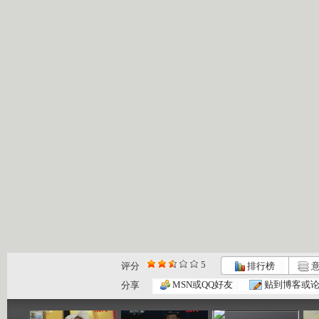
5
评分
排行榜
意
大风车 2...
大风车 2...
大风车 2...
MSN或QQ好友
贴到博客或
分享
04:59
17:28
04:59