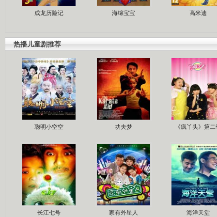
成龙历险记
海绵宝宝
高米迪
热播儿童剧推荐
聪明小空空
功夫梦
《疯丫头》第二
长江七号
家有外星人
海洋天堂