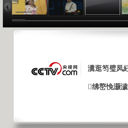
瀵逛笉璧凤
绋嶅悗灏