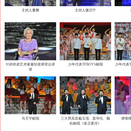
主持人董卿
主持人撒贝宁
93岁的老艺术家秦怡老师登台讲
少年代表TFBOYS献唱
少年代表T
述
马天宇献唱
三大男高音戴玉强、莫华伦、魏
谭维
松献唱《保卫黄河》