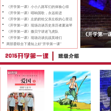
《开学第一课》小小八路军们的体验心得
《开学第一课》唱响国歌，永远前进
《开学第一课》左奶奶给父亲左权的心里话
《开学第一课》现场访谈历史亲历者夏淑琴
《开学第一课》撒贝宁讲述飞虎队
2015年《
《开学第一课》现场访谈抗战英雄们
两部委联合下通知上好“开学第一课”