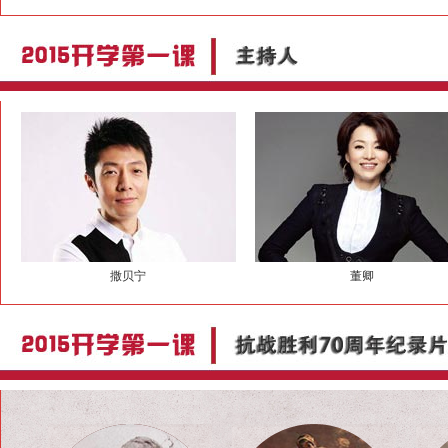
撒贝宁
董卿