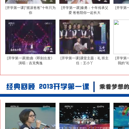
[开学第一课]“摇滚爸爸”十年只为
[开学第一课]秦勇：十年传承父
[开学第
你
爱 爸爸陪你一起长大
[开学第一课]歌曲《即刻出发》
[开学第一课]课堂主题：礼 班主
[开学第
演唱：吉克隽逸
任：王小丫
我的“