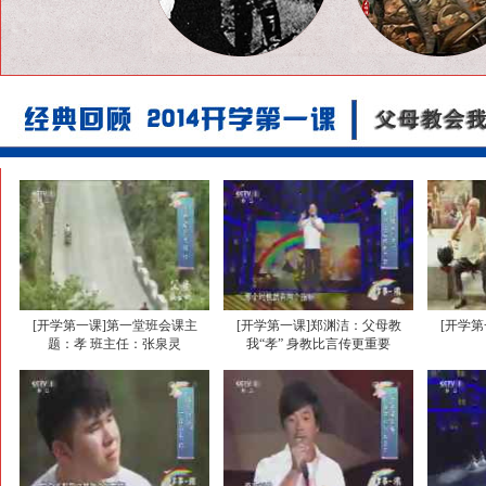
[开学第一课]第一堂班会课主
[开学第一课]郑渊洁：父母教
[开学
题：孝 班主任：张泉灵
我“孝” 身教比言传更重要