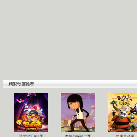
精彩动画推荐
恐龙宝贝第3季
魔角侦探第二季
功夫总动员