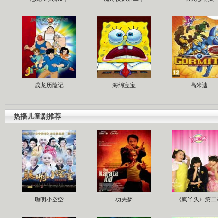
成龙历险记
海绵宝宝
高米迪
热播儿童剧推荐
聪明小空空
功夫梦
《疯丫头》第二