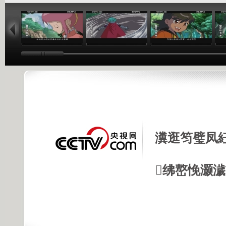
11:49
12:16
11:28
瀵逛笉璧凤
绋嶅悗灏