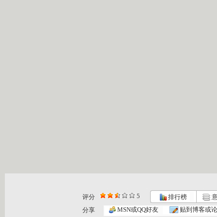
5
评分
排行榜
意
恐龙宝贝之...
恐龙宝贝之...
恐龙宝贝之...
MSN或QQ好友
贴到博客或
分享