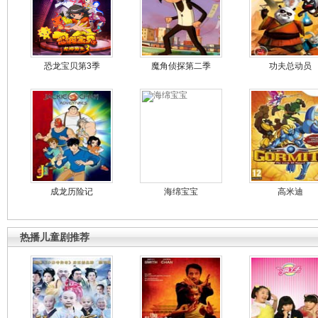
恐龙宝贝第3季
魔角侦探第二季
功夫总动员
成龙历险记
海绵宝宝
高米迪
热播儿童剧推荐