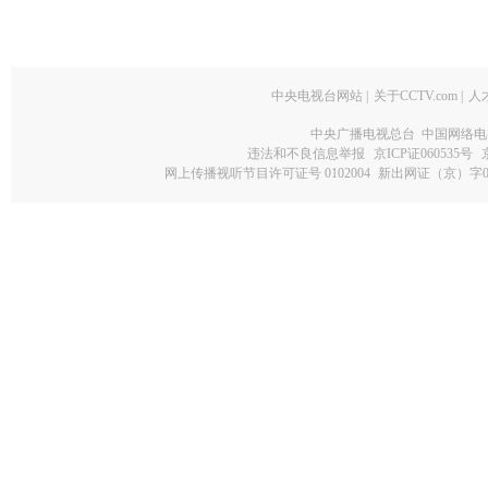
中央电视台网站
|
关于CCTV.com
|
人
中央广播电视总台 中国网络电
违法和不良信息举报
京ICP证060535号
网上传播视听节目许可证号 0102004
新出网证（京）字0