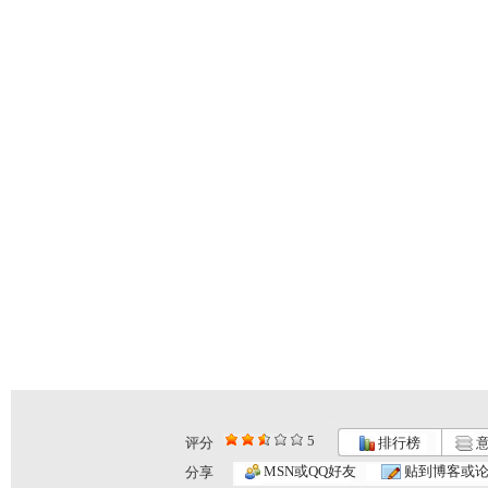
5
评分
排行榜
意
百利熊1 ...
百利熊2 ...
百利熊3 ...
MSN或QQ好友
贴到博客或
分享