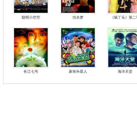
聪明小空空
功夫梦
《疯丫头》第二
长江七号
家有外星人
海洋天堂