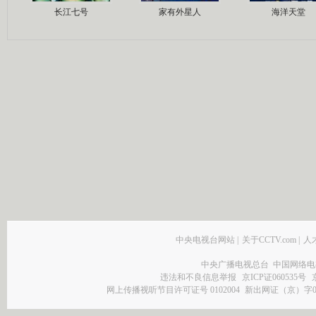
长江七号
家有外星人
海洋天堂
中央电视台网站
|
关于CCTV.com
|
人
中央广播电视总台 中国网络电
违法和不良信息举报
京ICP证060535号
网上传播视听节目许可证号 0102004
新出网证（京）字0