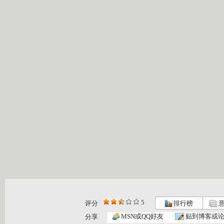
5
评分
排行榜
意
百利熊1 ...
百利熊2 ...
百利熊3 ...
MSN或QQ好友
贴到博客或
分享