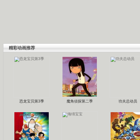
精彩动画推荐
恐龙宝贝第3季
魔角侦探第二季
功夫总动员