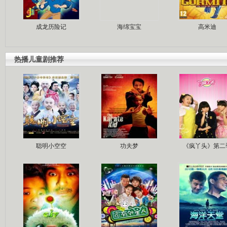
成龙历险记
海绵宝宝
高米迪
热播儿童剧推荐
聪明小空空
功夫梦
《疯丫头》第二