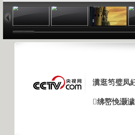
14:24
14:09
13:13
瀵逛笉璧凤
绋嶅悗灏