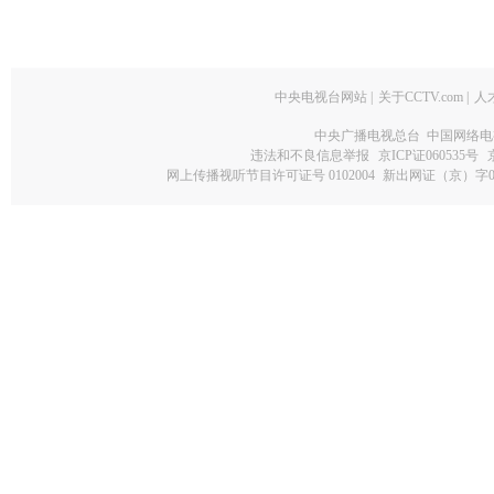
中央电视台网站
|
关于CCTV.com
|
人
中央广播电视总台 中国网络电
违法和不良信息举报
京ICP证060535号
网上传播视听节目许可证号 0102004
新出网证（京）字0