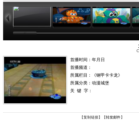
20:24
19:38
18:58
C
首播时间：年月日
首播频道：
所属栏目：
《钢甲卡卡龙》
所属分类：动漫城堡
关 键 字：
【
复制链接
】【
转发邮件
】