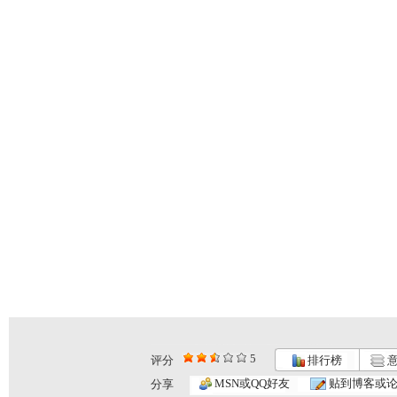
5
评分
排行榜
意
银河剧场 ...
银河剧场 ...
银河剧场 ...
MSN或QQ好友
贴到博客或
分享