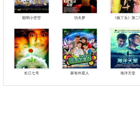
聪明小空空
功夫梦
《疯丫头》第二
长江七号
家有外星人
海洋天堂