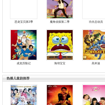
恐龙宝贝第3季
魔角侦探第二季
功夫总动员
成龙历险记
海绵宝宝
高米迪
热播儿童剧推荐