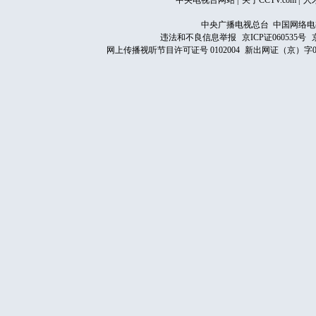
中央电视台网站
|
关于CCTV.com
|
人
中央广播电视总台 中国网络电
违法和不良信息举报
京ICP证060535号
网上传播视听节目许可证号 0102004
新出网证（京）字0