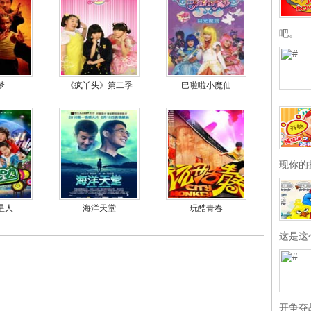
吧。
梦
《疯丫头》第二季
巴啦啦小魔仙
现你的
星人
海洋天堂
玩酷青春
这是这
开争夺