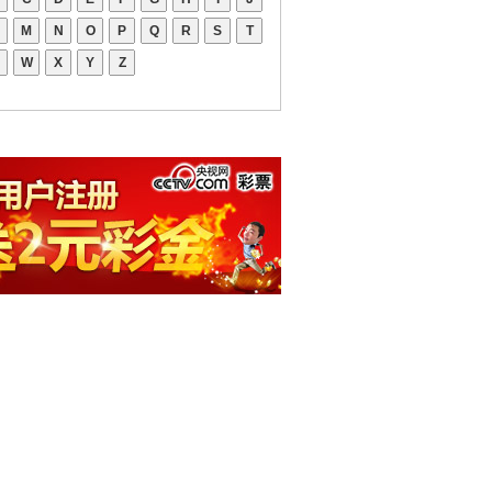
M
N
O
P
Q
R
S
T
W
X
Y
Z