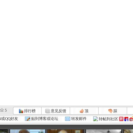
5
排行榜
意见反馈
顶
踩
.
《世界著名...
世界著名大...
《世界著名...
N或QQ好友
贴到博客或论坛
转发邮件
转帖到社区
:25
23:25
27:26
22:35