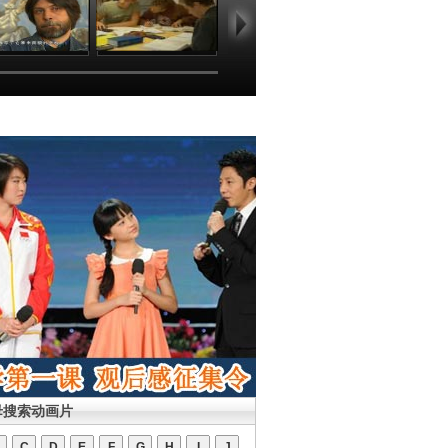
母搜索动画片
C
D
E
F
G
H
I
J