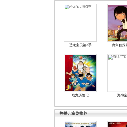
恐龙宝贝第3季
魔角侦探
成龙历险记
海绵
热播儿童剧推荐