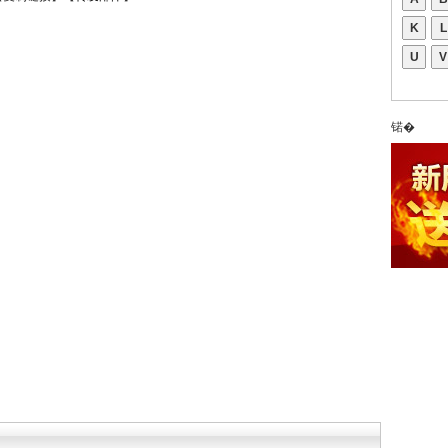
K
L
U
V
锘�