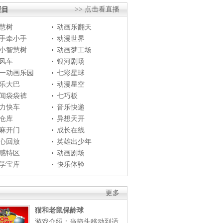
栏目
>> 点击看直播
慧树
动画乐翻天
手牵小手
动漫世界
小智慧树
动画梦工场
风车
银河剧场
一动画乐园
七彩星球
乐大巴
动漫星空
闻袋袋裤
七巧板
力快车
音乐快递
仓库
异想天开
麻开门
成长在线
心回放
英雄出少年
感特区
动画剧场
学宝库
快乐体验
更多
猫和老鼠保龄球
游戏介绍：当箭头移动到适