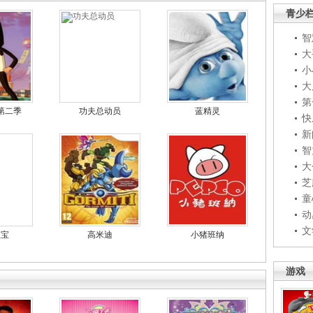
青少
智
大
小
大
第
第二季
功夫总动员
蓝精灵
快
新
智
大
芝
童
动
文
宝宝
高米迪
小猪班纳
游戏