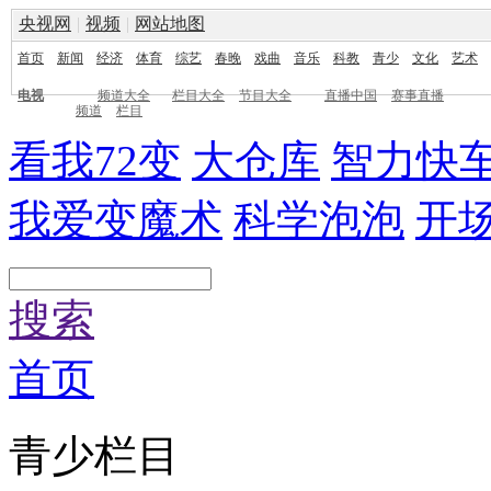
央视网
|
视频
|
网站地图
首页
新闻
经济
体育
综艺
春晚
戏曲
音乐
科教
青少
文化
艺术
电视
频道大全
栏目大全
节目大全
直播中国
赛事直播
频道
栏目
看我72变
大仓库
智力快
我爱变魔术
科学泡泡
开
搜索
首页
青少栏目