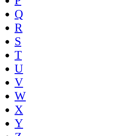
P
Q
R
S
T
U
V
W
X
Y