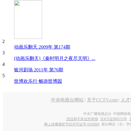
2
动画乐翻天 2009年 第174期
3
[动画乐翻天]《秦时明月之夜尽天明》...
4
银河剧场 2011年 第76期
5
世博欢乐行 畅游世博园
中央电视台网站
|
关于CCTV.com
|
人才
中央广播电视总台 中国网络电
违法和不良信息举报
京ICP证060535号
网上传播视听节目许可证号 0102004
新出网证（京）字0