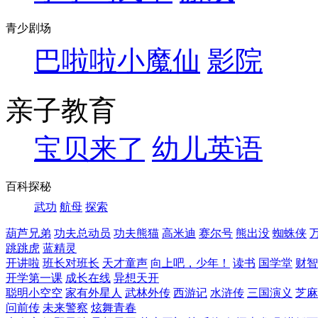
青少剧场
巴啦啦小魔仙
影院
亲子教育
宝贝来了
幼儿英语
百科探秘
武功
航母
探索
葫芦兄弟
功夫总动员
功夫熊猫
高米迪
赛尔号
熊出没
蜘蛛侠
跳跳虎
蓝精灵
开讲啦
班长对班长
天才童声
向上吧，少年！
读书
国学堂
财智
开学第一课
成长在线
异想天开
聪明小空空
家有外星人
武林外传
西游记
水浒传
三国演义
芝麻
问前传
未来警察
炫舞青春