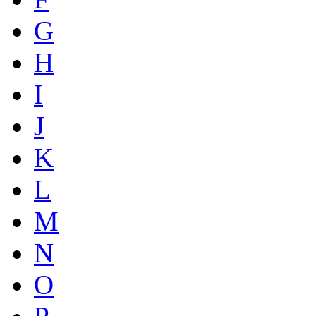
G
H
I
J
K
L
M
N
O