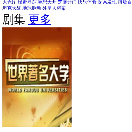
大仓库
绿野寻踪
异想天开
芝麻开门
快乐体验
探索发现
潜艇百
坦克大战
地球脉动
外星人档案
剧集
更多