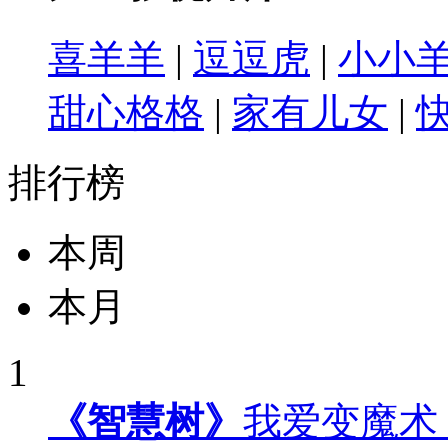
喜羊羊
|
逗逗虎
|
小小
甜心格格
|
家有儿女
|
排行榜
本周
本月
1
《智慧树》
我爱变魔术