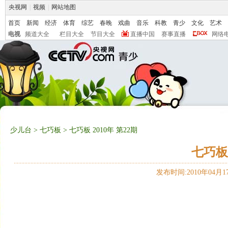
央视网
|
视频
|
网站地图
首页
新闻
经济
体育
综艺
春晚
戏曲
音乐
科教
青少
文化
艺术
电视
频道大全
栏目大全
节目大全
直播中国
赛事直播
网络
少儿台
>
七巧板
> 七巧板 2010年 第22期
七巧板 
发布时间:2010年04月17日