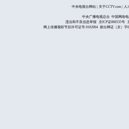
中央电视台网站
|
关于CCTV.com
|
人
中央广播电视总台 中国网络电
违法和不良信息举报
京ICP证060535号
网上传播视听节目许可证号 0102004
新出网证（京）字0