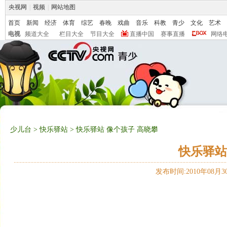
央视网
|
视频
|
网站地图
首页
新闻
经济
体育
综艺
春晚
戏曲
音乐
科教
青少
文化
艺术
电视
频道大全
栏目大全
节目大全
直播中国
赛事直播
网络
少儿台
>
快乐驿站
> 快乐驿站 像个孩子 高晓攀
快乐驿站
发布时间:2010年08月30日