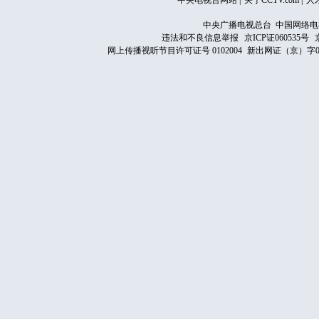
中央电视台网站
|
关于CCTV.com
|
人
中央广播电视总台 中国网络电
违法和不良信息举报
京ICP证060535号
网上传播视听节目许可证号 0102004
新出网证（京）字0