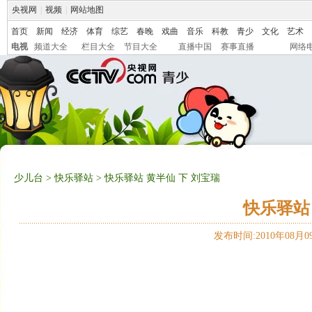
央视网
|
视频
|
网站地图
首页
新闻
经济
体育
综艺
春晚
戏曲
音乐
科教
青少
文化
艺术
电视
频道大全
栏目大全
节目大全
直播中国
赛事直播
网络
少儿台
>
快乐驿站
> 快乐驿站 黄半仙 下 刘宝瑞
快乐驿站
发布时间:2010年08月09日