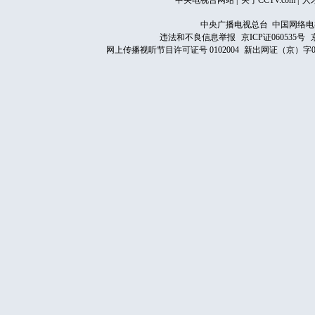
中央电视台网站
|
关于CCTV.com
|
人
中央广播电视总台 中国网络电
违法和不良信息举报
京ICP证060535号
网上传播视听节目许可证号 0102004
新出网证（京）字0