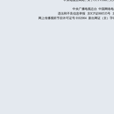
中央电视台网站
|
关于CCTV.com
|
人
中央广播电视总台 中国网络电
违法和不良信息举报
京ICP证060535号
网上传播视听节目许可证号 0102004
新出网证（京）字0