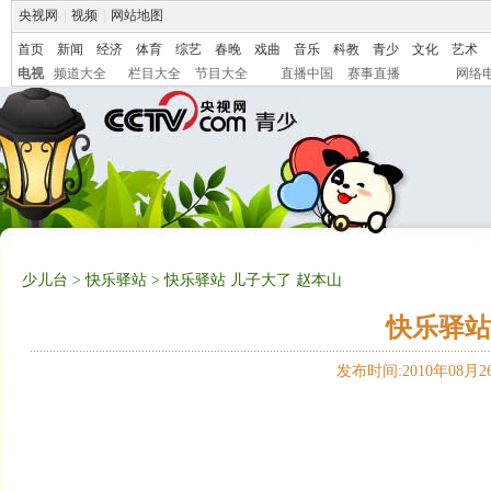
央视网
|
视频
|
网站地图
首页
新闻
经济
体育
综艺
春晚
戏曲
音乐
科教
青少
文化
艺术
电视
频道大全
栏目大全
节目大全
直播中国
赛事直播
网络
少儿台
>
快乐驿站
> 快乐驿站 儿子大了 赵本山
快乐驿站
发布时间:2010年08月26日