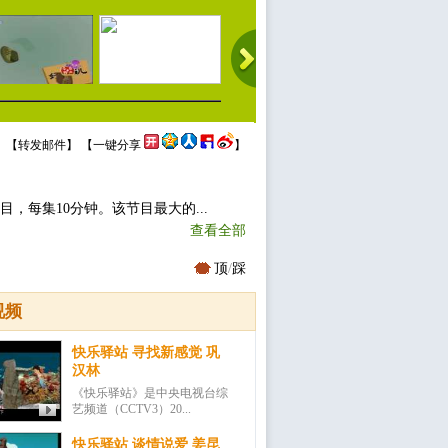
 【
转发邮件
】 【
一键分享
】
目，每集10分钟。该节目最大的...
查看全部
顶
/
踩
视频
快乐驿站 寻找新感觉 巩
汉林
《快乐驿站》是中央电视台综
艺频道（CCTV3）20...
快乐驿站 谈情说爱 姜昆