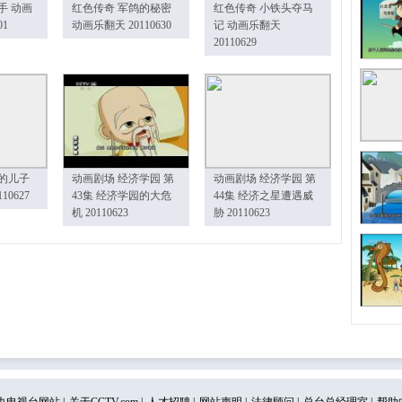
手 动画
红色传奇 军鸽的秘密
红色传奇 小铁头夺马
01
动画乐翻天 20110630
记 动画乐翻天
20110629
的儿子
动画剧场 经济学园 第
动画剧场 经济学园 第
10627
43集 经济学园的大危
44集 经济之星遭遇威
机 20110623
胁 20110623