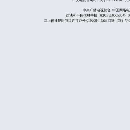
中央电视台网站
|
关于CCTV.com
|
人
中央广播电视总台 中国网络电
违法和不良信息举报
京ICP证060535号
网上传播视听节目许可证号 0102004
新出网证（京）字0