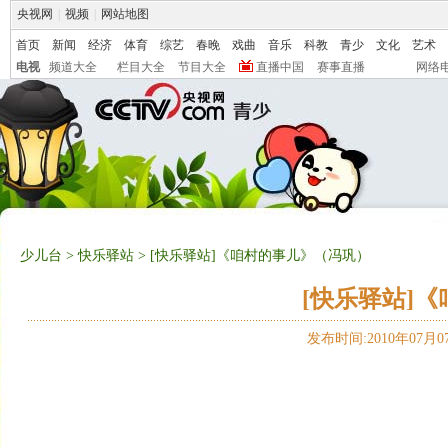
央视网
|
视频
|
网站地图
首页
新闻
经济
体育
综艺
春晚
戏曲
音乐
科教
青少
文化
艺术
电视
频道大全
栏目大全
节目大全
直播中国
赛事直播
网络
少儿台
>
快乐驿站
> [快乐驿站]《咱村的事儿》（冯巩）
[快乐驿站]
发布时间:2010年07月07日