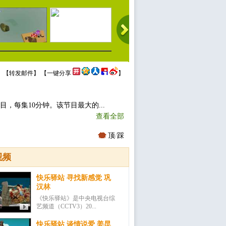
 【
转发邮件
】 【
一键分享
】
目，每集10分钟。该节目最大的...
查看全部
顶
/
踩
视频
快乐驿站 寻找新感觉 巩
汉林
《快乐驿站》是中央电视台综
艺频道（CCTV3）20...
快乐驿站 谈情说爱 姜昆