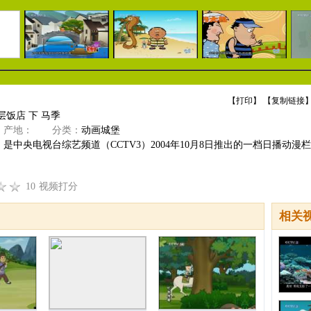
【
打印
】 【
复制链接
】
层饭店 下 马季
产地：
分类：
动画城堡
是中央电视台综艺频道（CCTV3）2004年10月8日推出的一档日播动漫栏
10
视频打分
相关