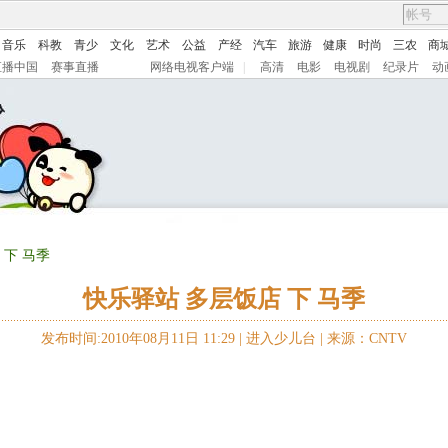
音乐
科教
青少
文化
艺术
公益
产经
汽车
旅游
健康
时尚
三农
商
直播中国
赛事直播
网络电视客户端
|
高清
电影
电视剧
纪录片
动
 下 马季
快乐驿站 多层饭店 下 马季
发布时间:2010年08月11日 11:29 |
进入少儿台
|
来源：CNTV