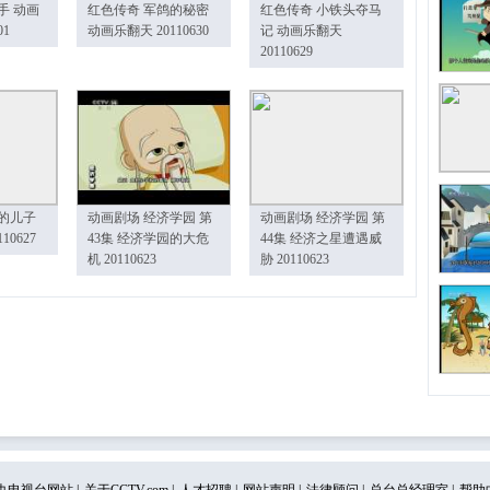
手 动画
红色传奇 军鸽的秘密
红色传奇 小铁头夺马
01
动画乐翻天 20110630
记 动画乐翻天
20110629
的儿子
动画剧场 经济学园 第
动画剧场 经济学园 第
10627
43集 经济学园的大危
44集 经济之星遭遇威
机 20110623
胁 20110623