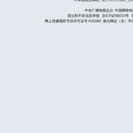
中央电视台网站
|
关于CCTV.com
|
人
中央广播电视总台 中国网络电
违法和不良信息举报
京ICP证060535号
网上传播视听节目许可证号 0102004
新出网证（京）字0