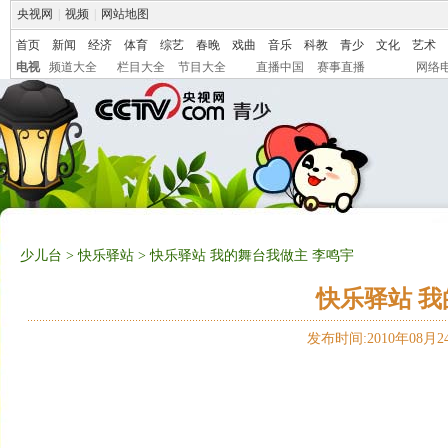
央视网
|
视频
|
网站地图
首页
新闻
经济
体育
综艺
春晚
戏曲
音乐
科教
青少
文化
艺术
电视
频道大全
栏目大全
节目大全
直播中国
赛事直播
网络
少儿台
>
快乐驿站
> 快乐驿站 我的舞台我做主 李鸣宇
快乐驿站 我
发布时间:2010年08月24日