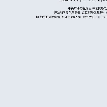
中央电视台网站
|
关于CCTV.com
|
人
中央广播电视总台 中国网络电
违法和不良信息举报
京ICP证060535号
网上传播视听节目许可证号 0102004
新出网证（京）字0