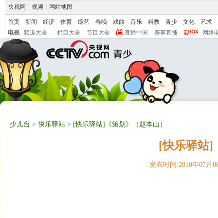
央视网
|
视频
|
网站地图
首页
新闻
经济
体育
综艺
春晚
戏曲
音乐
科教
青少
文化
艺术
电视
频道大全
栏目大全
节目大全
直播中国
赛事直播
网络
少儿台
>
快乐驿站
> [快乐驿站]《策划》（赵本山）
[快乐驿站
发布时间:2010年07月06日