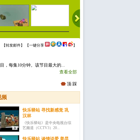
 【
转发邮件
】 【
一键分享
】
目，每集10分钟。该节目最大的...
查看全部
顶
/
踩
视频
快乐驿站 寻找新感觉 巩
汉林
《快乐驿站》是中央电视台综
艺频道（CCTV3）20...
快乐驿站 谈情说爱 姜昆