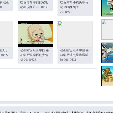
手 动画
红色传奇 军鸽的秘密
红色传奇 小铁头夺马
01
动画乐翻天 20110630
记 动画乐翻天
20110629
的儿子
动画剧场 经济学园 第
动画剧场 经济学园 第
10627
43集 经济学园的大危
44集 经济之星遭遇威
机 20110623
胁 20110623