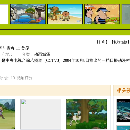
【
打印
】 【
复制链接
】
间与青春 上 姜昆
产地：
分类：
动画城堡
是中央电视台综艺频道（CCTV3）2004年10月8日推出的一档日播动漫栏
10
视频打分
相关