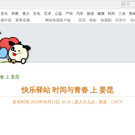
音乐
科教
青少
文化
艺术
公益
产经
汽车
旅游
健康
时尚
三农
商
直播中国
赛事直播
网络电视客户端
|
高清
电影
电视剧
纪录片
动
春 上 姜昆
快乐驿站 时间与青春 上 姜昆
发布时间:2010年08月13日 10:16 |
进入少儿台
|
来源：CNTV