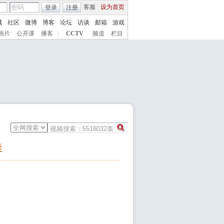
客服
设为首页
登录
注册
城
社区
微博
博客
论坛
访谈
邮箱
游戏
画片
公开课
播客
|
CCTV
频道
栏目
群