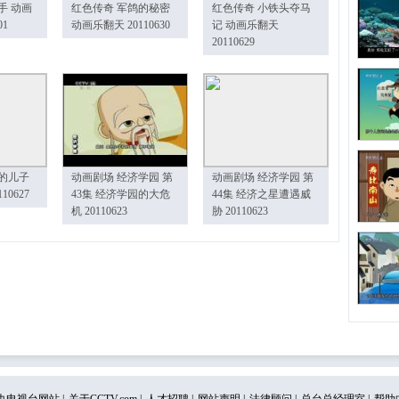
手 动画
红色传奇 军鸽的秘密
红色传奇 小铁头夺马
01
动画乐翻天 20110630
记 动画乐翻天
20110629
的儿子
动画剧场 经济学园 第
动画剧场 经济学园 第
10627
43集 经济学园的大危
44集 经济之星遭遇威
机 20110623
胁 20110623