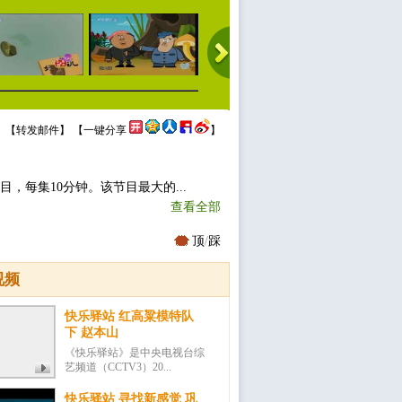
 【
转发邮件
】 【
一键分享
】
目，每集10分钟。该节目最大的...
查看全部
顶
/
踩
视频
快乐驿站 红高粱模特队
下 赵本山
《快乐驿站》是中央电视台综
艺频道（CCTV3）20...
快乐驿站 寻找新感觉 巩