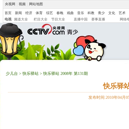
央视网
|
视频
|
网站地图
首页
新闻
经济
体育
综艺
春晚
戏曲
音乐
科教
青少
文化
艺术
电视
频道大全
栏目大全
节目大全
直播中国
赛事直播
网络
少儿台
>
快乐驿站
> 快乐驿站 2008年 第131期
快乐驿站 
发布时间:2010年04月05日