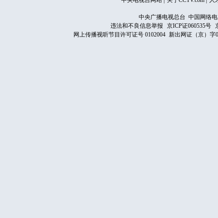
中央电视台网站
|
关于CCTV.com
|
人
中央广播电视总台 中国网络电
违法和不良信息举报
京ICP证060535号
网上传播视听节目许可证号 0102004
新出网证（京）字0