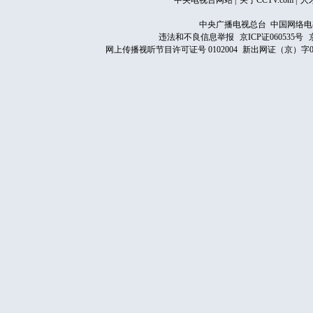
中央电视台网站
|
关于CCTV.com
|
人
中央广播电视总台 中国网络电
违法和不良信息举报
京ICP证060535号
网上传播视听节目许可证号 0102004
新出网证（京）字0