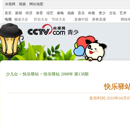
央视网
|
视频
|
网站地图
首页
新闻
经济
体育
综艺
春晚
戏曲
音乐
科教
青少
文化
艺术
电视
频道大全
栏目大全
节目大全
直播中国
赛事直播
网络
少儿台
>
快乐驿站
> 快乐驿站 2008年 第138期
快乐驿站 
发布时间:2010年04月05日