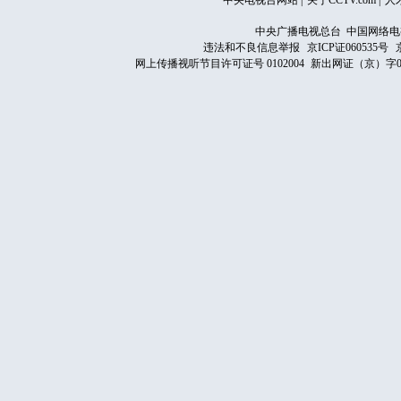
中央电视台网站
|
关于CCTV.com
|
人
中央广播电视总台 中国网络电
违法和不良信息举报
京ICP证060535号
网上传播视听节目许可证号 0102004
新出网证（京）字0