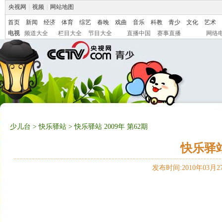
央视网
|
视频
|
网站地图
首页
新闻
经济
体育
综艺
春晚
戏曲
音乐
科教
青少
文化
艺术
电视
频道大全
栏目大全
节目大全
直播中国
赛事直播
网络
少儿台
>
快乐驿站
> 快乐驿站 2009年 第62期
快乐驿站 
发布时间:2010年03月27日